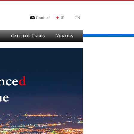
Contact
JP
EN
Call for Cases
Venues