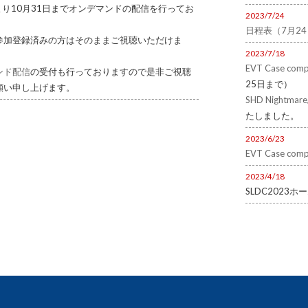
より10月31日までオンデマンドの配信を行ってお
2023/7/24
日程表（7月2
参加登録済みの方はそのままご視聴いただけま
2023/7/18
EVT Case comp
ンド配信
の受付も行っておりますので是非ご視聴
25日まで）
願い申し上げます。
SHD Nightmare/
たしました。
2023/6/23
EVT Case comp
2023/4/18
SLDC2023