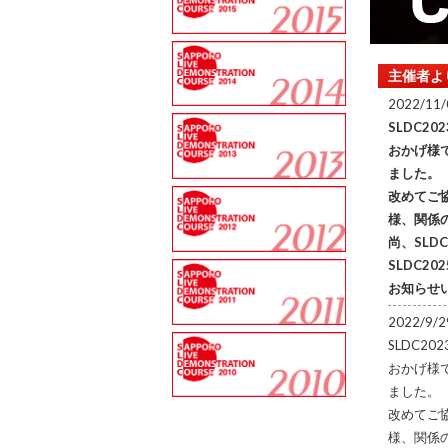
主催者よ
2022/11/
SLDC2
おかげ様
ました。
改めてご
様、関係
尚、SLD
SLDC2
お知らせ
2022/9/2
SLDC2
おかげ様
ました。
改めてご
様、関係