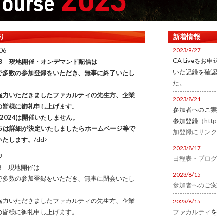
り
新着情報
06
2023/9/27
CA Liveを
023 現地開催・オンデマンド配信は
いた記録を確認
で多数の参加登録をいただき、無事に終了いたし
た。
協力いただきましたファカルティの先生方、企業
2023/8/21
の皆様に御礼申し上げます。
参加者へのご案
C2024は開催いたしません。
参加登録
（http
025は詳細が決定いたしましたらホームページ等で
加登録にリンク
いたします。
/dd>
2023/8/17
9
日程表・プログラ
023 現地開催は
2023/8/15
で多数の参加登録をいただき、無事に閉会いたし
参加者へのご案
協力いただきましたファカルティの先生方、企業
2023/8/15
の皆様に御礼申し上げます。
ファカルティ
を